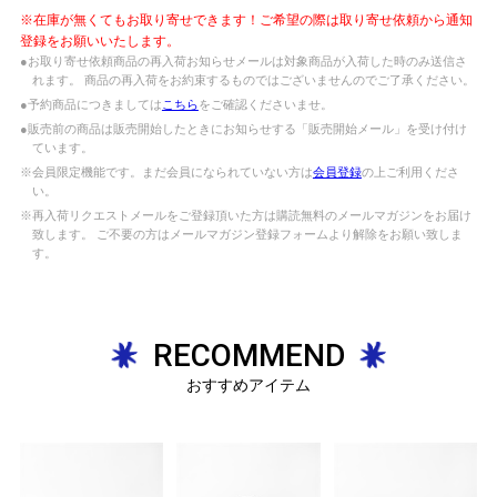
※在庫が無くてもお取り寄せできます！ご希望の際は取り寄せ依頼から通知
登録をお願いいたします。
●お取り寄せ依頼商品の再入荷お知らせメールは対象商品が入荷した時のみ送信さ
れます。 商品の再入荷をお約束するものではございませんのでご了承ください。
●予約商品につきましては
こちら
をご確認くださいませ。
●販売前の商品は販売開始したときにお知らせする「販売開始メール」を受け付け
ています。
※会員限定機能です。まだ会員になられていない方は
会員登録
の上ご利用くださ
い。
※再入荷リクエストメールをご登録頂いた方は購読無料のメールマガジンをお届け
致します。 ご不要の方はメールマガジン登録フォームより解除をお願い致しま
す。
RECOMMEND
おすすめアイテム