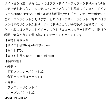
ザイン性を両立。さらに上下にはブランドイメージカラーを取り入れた4色
ステッチをあしらい、カステルバジャックらしさを演出しています。メイン
ルームは500mlのペットボトルが収納可能なサイズで、ファスナーポケット
とオープンポケットがあります。前面にはファスナーポケット、背面にはホ
ック付きのポケットがあり、すぐに取り出したい物の収納に便利です。ま
た、内装にはフランスをイメージしたトリコロールカラーを配色し、開けた
瞬間に気分が高まる遊び心のあるデザインもポイントです。
【素材】合成皮革
【サイズ】横20×縦24×マチ7(cm)
【重さ】470g
【肩ひも】長さ 68 ~ 124cm , 幅 4cm
【収納機能】
＜外側＞
・前面ファスナーポケットx1
・背面ホック付きポケットx1
＜内側＞
・ファスナーポケットx1
・オープンポケットx1
MADE IN CHINA