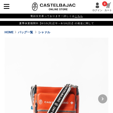
0
ログイン
カート
電話注文承っております！詳しくは
こちら
夏季休業期間中【8/10(月)正午～8/16(日)】の発送に関して
HOME
バッグ一覧
シャァル