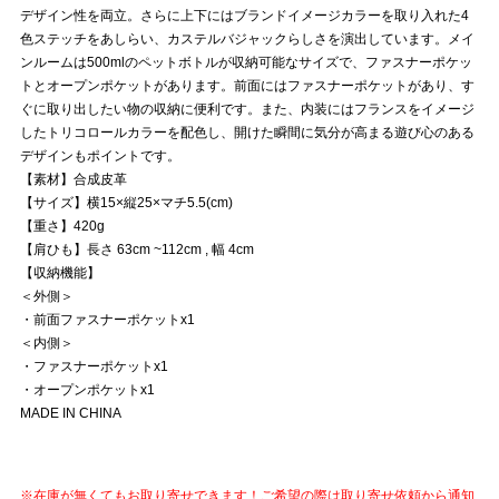
デザイン性を両立。さらに上下にはブランドイメージカラーを取り入れた4
色ステッチをあしらい、カステルバジャックらしさを演出しています。メイ
ンルームは500mlのペットボトルが収納可能なサイズで、ファスナーポケッ
トとオープンポケットがあります。前面にはファスナーポケットがあり、す
ぐに取り出したい物の収納に便利です。また、内装にはフランスをイメージ
したトリコロールカラーを配色し、開けた瞬間に気分が高まる遊び心のある
デザインもポイントです。
【素材】合成皮革
【サイズ】横15×縦25×マチ5.5(cm)
【重さ】420g
【肩ひも】長さ 63cm ~112cm , 幅 4cm
【収納機能】
＜外側＞
・前面ファスナーポケットx1
＜内側＞
・ファスナーポケットx1
・オープンポケットx1
MADE IN CHINA
※在庫が無くてもお取り寄せできます！ご希望の際は取り寄せ依頼から通知