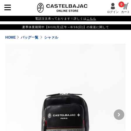
0
ログイン
カート
電話注文承っております！詳しくは
こちら
夏季休業期間中【8/10(月)正午～8/16(日)】の発送に関して
HOME
バッグ一覧
シャァル