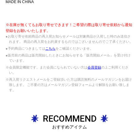
MADE IN CHINA
※在庫が無くてもお取り寄せできます！ご希望の際は取り寄せ依頼から通知
登録をお願いいたします。
●お取り寄せ依頼商品の再入荷お知らせメールは対象商品が入荷した時のみ送信さ
れます。 商品の再入荷をお約束するものではございませんのでご了承ください。
●予約商品につきましては
こちら
をご確認くださいませ。
●販売前の商品は販売開始したときにお知らせする「販売開始メール」を受け付け
ています。
※会員限定機能です。まだ会員になられていない方は
会員登録
の上ご利用くださ
い。
※再入荷リクエストメールをご登録頂いた方は購読無料のメールマガジンをお届け
致します。 ご不要の方はメールマガジン登録フォームより解除をお願い致しま
す。
RECOMMEND
おすすめアイテム