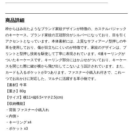
商品詳細
枠からはみ出たようなブランド家紋デザインが特徴の、カステルバジャック
のキーケース。ブランド家紋の王冠部分がシルバーになっており、目を引く
アクセントとなっています。本体素材には、上質なサフィアーノ型押しの牛
革を使用しており、傷が目立ちにくいのが特徴です。家紋のデザインは、プ
リントと型押し技術を駆使して丁寧に表現されています。4連キーリングが
ついたキーケースです。キーリング部分にはかぶせがついており、キーケー
スを閉じた際に鍵が横から飛び出してこないよう設計されています。また、
カードも入るポケットが3つあります。ファスナー小銭入れ付きで、これ一
つでお出かけに対応した、マルチに活躍する革小物です。
【素材】牛革
【重さ】80g
【サイズ】横11×縦6.5×マチ2.5(cm)
【収納機能】
・背面 ファスナー小銭入れ
＜内側＞
・キーリング x4
・ポケット x3