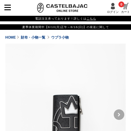
0
ログイン
カート
電話注文承っております！詳しくは
こちら
夏季休業期間中【8/10(月)正午～8/16(日)】の発送に関して
HOME
財布・小物一覧
ウプラ小物