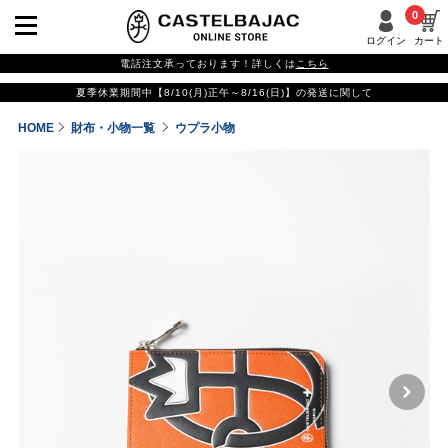
0
ログイン
カート
電話注文承っております！詳しくは
こちら
夏季休業期間中【8/10(月)正午～8/16(日)】の発送に関して
HOME
財布・小物一覧
ウプラ小物