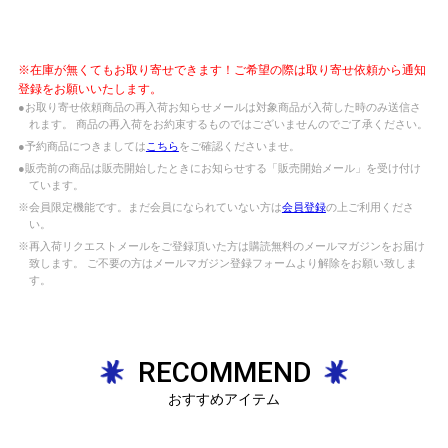
※在庫が無くてもお取り寄せできます！ご希望の際は取り寄せ依頼から通知
登録をお願いいたします。
●お取り寄せ依頼商品の再入荷お知らせメールは対象商品が入荷した時のみ送信さ
れます。 商品の再入荷をお約束するものではございませんのでご了承ください。
●予約商品につきましては
こちら
をご確認くださいませ。
●販売前の商品は販売開始したときにお知らせする「販売開始メール」を受け付け
ています。
※会員限定機能です。まだ会員になられていない方は
会員登録
の上ご利用くださ
い。
※再入荷リクエストメールをご登録頂いた方は購読無料のメールマガジンをお届け
致します。 ご不要の方はメールマガジン登録フォームより解除をお願い致しま
す。
RECOMMEND
おすすめアイテム