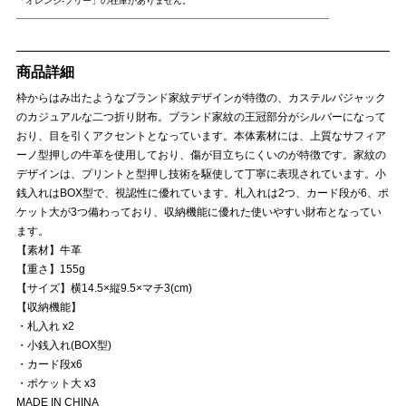
「オレンジ-フリー」の在庫がありません。
商品詳細
枠からはみ出たようなブランド家紋デザインが特徴の、カステルバジャック
のカジュアルな二つ折り財布。ブランド家紋の王冠部分がシルバーになって
おり、目を引くアクセントとなっています。本体素材には、上質なサフィア
ーノ型押しの牛革を使用しており、傷が目立ちにくいのが特徴です。家紋の
デザインは、プリントと型押し技術を駆使して丁寧に表現されています。小
銭入れはBOX型で、視認性に優れています。札入れは2つ、カード段が6、ポ
ケット大が3つ備わっており、収納機能に優れた使いやすい財布となってい
ます。
【素材】牛革
【重さ】155g
【サイズ】横14.5×縦9.5×マチ3(cm)
【収納機能】
・札入れ x2
・小銭入れ(BOX型)
・カード段x6
・ポケット大 x3
MADE IN CHINA