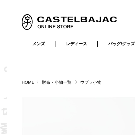
メンズ
レディース
バッグ/グッズ
小物
トップス
ショルダーバッグ
メンズウェア
トップス
ボトムス
ボディ・ウエストバッグ
レディースウェア
ボトムス
小物
セカンド・クラッチバッグ
ゴルフアイテム
HOME
財布・小物一覧
ウプラ小物
バッグ
バッグ
ビジネス・トートバッグ
リュック・ボストン・キャリー
財布・小物
ベルト
靴