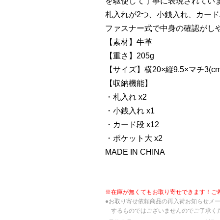
を駆使して丁寧に表現されてい
札入れが2つ、小銭入れ、カード
ファスナー式で中身の確認がし
【素材】牛革
【重さ】205g
【サイズ】横20×縦9.5×マチ3(cm
【収納機能】
・札入れ x2
・小銭入れ x1
・カード段 x12
・ポケット大 x2
MADE IN CHINA
※在庫が無くてもお取り寄せできます！ご
●お取り寄せ依頼商品の再入荷お知らせメ
するものではございませんのでご了承く