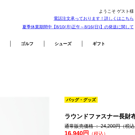
ようこそ ゲスト様
電話注文承っております！詳しくは
こちら
夏季休業期間中【8/10(月)正午～8/16(日)】の発送に関して
ゴルフ
シューズ
ギフト
バッグ・グッズ
ラウンドファスナー長財布
通常販売価格 ： 24,200円
（税込
16,940円
（税込）