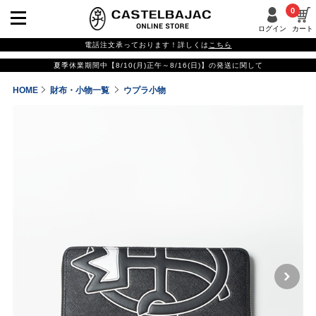
0
ログイン
カート
電話注文承っております！詳しくは
こちら
夏季休業期間中【8/10(月)正午～8/16(日)】の発送に関して
HOME
財布・小物一覧
ウプラ小物