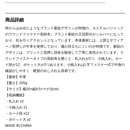
商品詳細
枠からはみ出たようなブランド家紋デザインが特徴の、カステルバジャック
のラウンドファスナー長財布。ブランド家紋の王冠部分がシルバーになって
おり、目を引くアクセントとなっています。本体素材には、上質なサフィア
ーノ型押しの牛革を使用しており、傷が目立ちにくいのが特徴です。家紋の
デザインは、プリントと型押し技術を駆使して丁寧に表現されています。ラ
ウンドファスナータイプの長財布を開くと、札入れが2つ、小銭入れ、カー
ド段が12、ポケット大が2つあります。小銭入れはL字ファスナー式で中身の
確認がしやすく、硬貨の出し入れも容易です。
【素材】牛革
【重さ】205g
【サイズ】横20×縦9.5×マチ3(cm)
【収納機能】
・札入れ x2
・小銭入れ x1
・カード段 x12
・ポケット大 x2
MADE IN CHINA