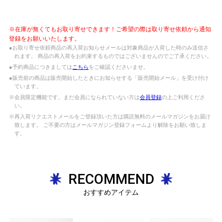
※在庫が無くてもお取り寄せできます！ご希望の際は取り寄せ依頼から通知
登録をお願いいたします。
●お取り寄せ依頼商品の再入荷お知らせメールは対象商品が入荷した時のみ送信さ
れます。 商品の再入荷をお約束するものではございませんのでご了承ください。
●予約商品につきましては
こちら
をご確認くださいませ。
●販売前の商品は販売開始したときにお知らせする「販売開始メール」を受け付け
ています。
※会員限定機能です。まだ会員になられていない方は
会員登録
の上ご利用くださ
い。
※再入荷リクエストメールをご登録頂いた方は購読無料のメールマガジンをお届け
致します。 ご不要の方はメールマガジン登録フォームより解除をお願い致しま
す。
RECOMMEND
おすすめアイテム