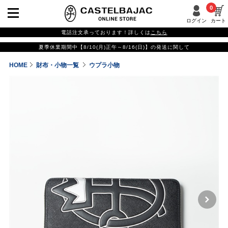
0
ログイン
カート
電話注文承っております！詳しくは
こちら
夏季休業期間中【8/10(月)正午～8/16(日)】の発送に関して
HOME
財布・小物一覧
ウプラ小物