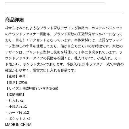
商品詳細
枠からはみ出たようなブランド家紋デザインが特徴の、カステルバジャック
のラウンドファスナー長財布。ブランド家紋の王冠部分がシルバーになって
おり、目を引くアクセントとなっています。本体素材には、上質なサフィア
ーノ型押しの牛革を使用しており、傷が目立ちにくいのが特徴です。家紋の
デザインは、プリントと型押し技術を駆使して丁寧に表現されています。ラ
ウンドファスナータイプの長財布を開くと、札入れが2つ、小銭入れ、カー
ド段が12、ポケット大が2つあります。小銭入れはL字ファスナー式で中身の
確認がしやすく、硬貨の出し入れも容易です。
【素材】牛革
【重さ】205g
【サイズ】横20×縦9.5×マチ3(cm)
【収納機能】
・札入れ x2
・小銭入れ x1
・カード段 x12
・ポケット大 x2
MADE IN CHINA