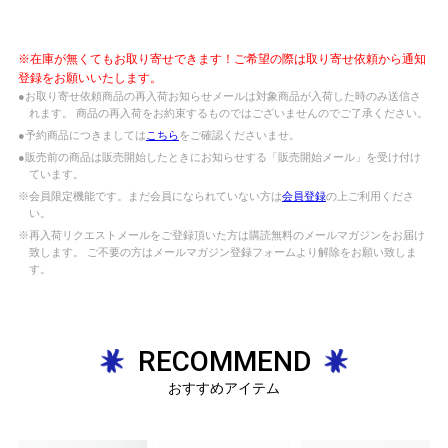
※在庫が無くてもお取り寄せできます！ご希望の際は取り寄せ依頼から通知
登録をお願いいたします。
●お取り寄せ依頼商品の再入荷お知らせメールは対象商品が入荷した時のみ送信さ
れます。 商品の再入荷をお約束するものではございませんのでご了承ください。
●予約商品につきましては
こちら
をご確認くださいませ。
●販売前の商品は販売開始したときにお知らせする「販売開始メール」を受け付け
ています。
※会員限定機能です。まだ会員になられていない方は
会員登録
の上ご利用くださ
い。
※再入荷リクエストメールをご登録頂いた方は購読無料のメールマガジンをお届け
致します。 ご不要の方はメールマガジン登録フォームより解除をお願い致しま
す。
RECOMMEND
おすすめアイテム