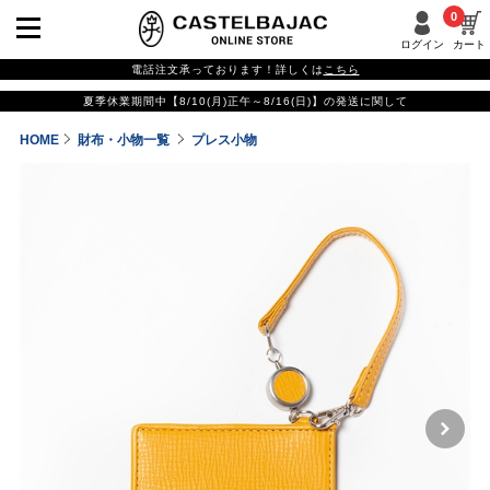
0
ログイン
カート
電話注文承っております！詳しくは
こちら
夏季休業期間中【8/10(月)正午～8/16(日)】の発送に関して
HOME
財布・小物一覧
プレス小物