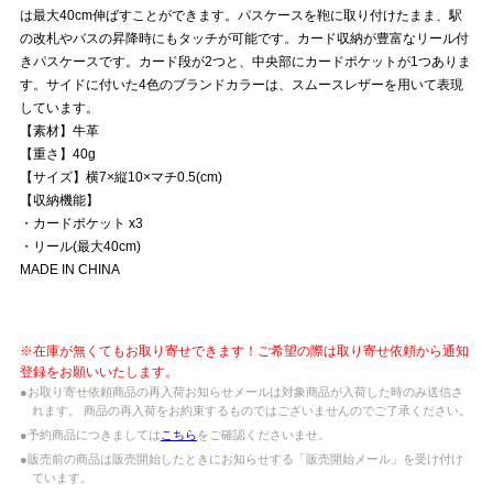
は最大40cm伸ばすことができます。パスケースを鞄に取り付けたまま、駅
の改札やバスの昇降時にもタッチが可能です。カード収納が豊富なリール付
きパスケースです。カード段が2つと、中央部にカードポケットが1つありま
す。サイドに付いた4色のブランドカラーは、スムースレザーを用いて表現
しています。
【素材】牛革
【重さ】40g
【サイズ】横7×縦10×マチ0.5(cm)
【収納機能】
・カードポケット x3
・リール(最大40cm)
MADE IN CHINA
※在庫が無くてもお取り寄せできます！ご希望の際は取り寄せ依頼から通知
登録をお願いいたします。
●お取り寄せ依頼商品の再入荷お知らせメールは対象商品が入荷した時のみ送信さ
れます。 商品の再入荷をお約束するものではございませんのでご了承ください。
●予約商品につきましては
こちら
をご確認くださいませ。
●販売前の商品は販売開始したときにお知らせする「販売開始メール」を受け付け
ています。