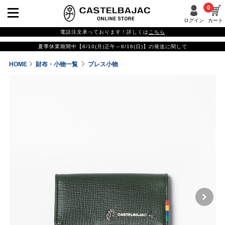
0
ログイン
カート
電話注文承っております！詳しくは
こちら
夏季休業期間中【8/10(月)正午～8/16(日)】の発送に関して
HOME
財布・小物一覧
プレス小物