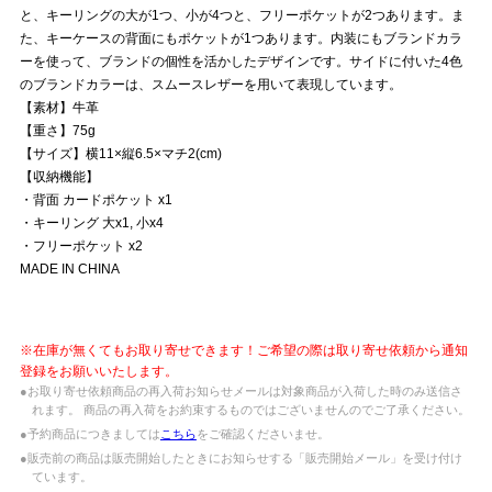
と、キーリングの大が1つ、小が4つと、フリーポケットが2つあります。ま
た、キーケースの背面にもポケットが1つあります。内装にもブランドカラ
ーを使って、ブランドの個性を活かしたデザインです。サイドに付いた4色
のブランドカラーは、スムースレザーを用いて表現しています。
【素材】牛革
【重さ】75g
【サイズ】横11×縦6.5×マチ2(cm)
【収納機能】
・背面 カードポケット x1
・キーリング 大x1, 小x4
・フリーポケット x2
MADE IN CHINA
※在庫が無くてもお取り寄せできます！ご希望の際は取り寄せ依頼から通知
登録をお願いいたします。
●お取り寄せ依頼商品の再入荷お知らせメールは対象商品が入荷した時のみ送信さ
れます。 商品の再入荷をお約束するものではございませんのでご了承ください。
●予約商品につきましては
こちら
をご確認くださいませ。
●販売前の商品は販売開始したときにお知らせする「販売開始メール」を受け付け
ています。