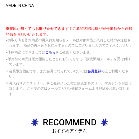
MADE IN CHINA
※在庫が無くてもお取り寄せできます！ご希望の際は取り寄せ依頼から通知
登録をお願いいたします。
●お取り寄せ依頼商品の再入荷お知らせメールは対象商品が入荷した時のみ送信さ
れます。 商品の再入荷をお約束するものではございませんのでご了承ください。
●予約商品につきましては
こちら
をご確認くださいませ。
●販売前の商品は販売開始したときにお知らせする「販売開始メール」を受け付け
ています。
※会員限定機能です。まだ会員になられていない方は
会員登録
の上ご利用くださ
い。
※再入荷リクエストメールをご登録頂いた方は購読無料のメールマガジンをお届け
致します。 ご不要の方はメールマガジン登録フォームより解除をお願い致しま
す。
RECOMMEND
おすすめアイテム