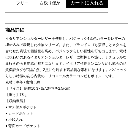
カートに入れる
フリー
△残り僅か
商品詳細
イタリアンショルダーレザーを使用し、バジャック4原色カラーをレザーの
埋め込みで表現した小物シリーズ。また、ブランドロゴも箔押しとメタルを
合わせた表現で価値観を高め、バジャックらしい個性を打ち出します。素材
は味わいのあるイタリアンショルダーレザーに型押しを施し、ナチュラルな
奥行きのある艶感が魅力になります。イタリア植物タンニンなめし協会の品
質保証タグが商品1点、2点に付属する高品質な素材になります。バジャック
らしい特徴のある内装のトリコロールカラーコンビもポイントです。
素材：牛革 / 裏地：綿
【サイズ】 約幅10.3×高7.3×マチ2.5(cm)
【重さ】78ｇ
【収納機能】
● マチ付きポケット
● カードポケット
● 小銭入れ
● 背面カードポケット