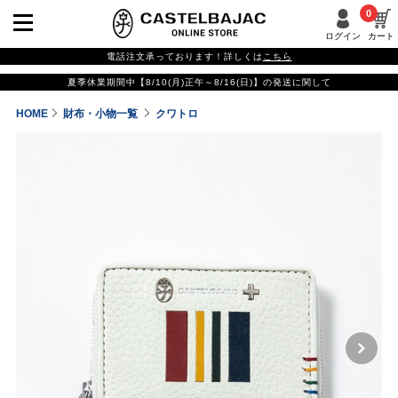
0
ログイン
カート
電話注文承っております！詳しくは
こちら
夏季休業期間中【8/10(月)正午～8/16(日)】の発送に関して
HOME
財布・小物一覧
クワトロ