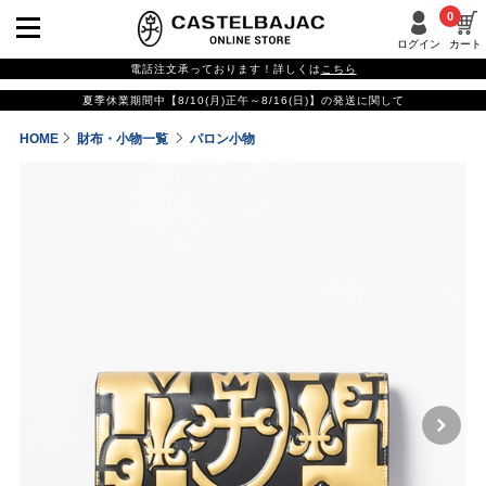
0
ログイン
カート
電話注文承っております！詳しくは
こちら
夏季休業期間中【8/10(月)正午～8/16(日)】の発送に関して
HOME
財布・小物一覧
パロン小物