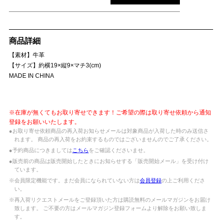
商品詳細
【素材】牛革
【サイズ】約横19×縦9×マチ3(cm)
MADE IN CHINA
※在庫が無くてもお取り寄せできます！ご希望の際は取り寄せ依頼から通知
登録をお願いいたします。
●お取り寄せ依頼商品の再入荷お知らせメールは対象商品が入荷した時のみ送信さ
れます。 商品の再入荷をお約束するものではございませんのでご了承ください。
●予約商品につきましては
こちら
をご確認くださいませ。
●販売前の商品は販売開始したときにお知らせする「販売開始メール」を受け付け
ています。
※会員限定機能です。まだ会員になられていない方は
会員登録
の上ご利用くださ
い。
※再入荷リクエストメールをご登録頂いた方は購読無料のメールマガジンをお届け
致します。 ご不要の方はメールマガジン登録フォームより解除をお願い致しま
す。