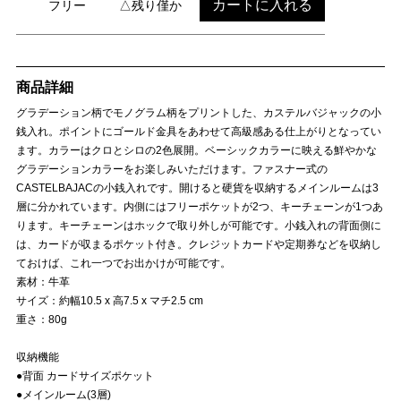
カートに入れる
フリー
△残り僅か
商品詳細
グラデーション柄でモノグラム柄をプリントした、カステルバジャックの小
銭入れ。ポイントにゴールド金具をあわせて高級感ある仕上がりとなってい
ます。カラーはクロとシロの2色展開。ベーシックカラーに映える鮮やかな
グラデーションカラーをお楽しみいただけます。ファスナー式の
CASTELBAJACの小銭入れです。開けると硬貨を収納するメインルームは3
層に分かれています。内側にはフリーポケットが2つ、キーチェーンが1つあ
ります。キーチェーンはホックで取り外しが可能です。小銭入れの背面側に
は、カードが収まるポケット付き。クレジットカードや定期券などを収納し
ておけば、これ一つでお出かけが可能です。
素材：牛革
サイズ：約幅10.5 x 高7.5 x マチ2.5 cm
重さ：80g
収納機能
●背面 カードサイズポケット
●メインルーム(3層)