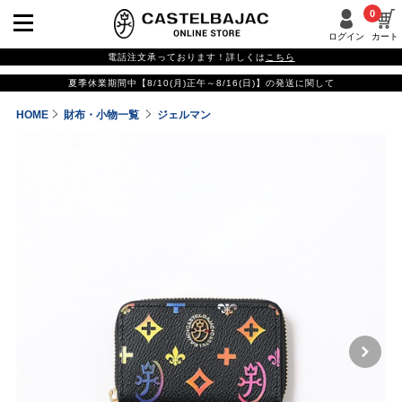
0
ログイン
カート
電話注文承っております！詳しくは
こちら
夏季休業期間中【8/10(月)正午～8/16(日)】の発送に関して
HOME
財布・小物一覧
ジェルマン