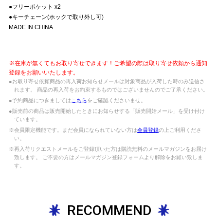
●フリーポケット x2
●キーチェーン(ホックで取り外し可)
MADE IN CHINA
※在庫が無くてもお取り寄せできます！ご希望の際は取り寄せ依頼から通知
登録をお願いいたします。
●お取り寄せ依頼商品の再入荷お知らせメールは対象商品が入荷した時のみ送信さ
れます。 商品の再入荷をお約束するものではございませんのでご了承ください。
●予約商品につきましては
こちら
をご確認くださいませ。
●販売前の商品は販売開始したときにお知らせする「販売開始メール」を受け付け
ています。
※会員限定機能です。まだ会員になられていない方は
会員登録
の上ご利用くださ
い。
※再入荷リクエストメールをご登録頂いた方は購読無料のメールマガジンをお届け
致します。 ご不要の方はメールマガジン登録フォームより解除をお願い致しま
す。
RECOMMEND