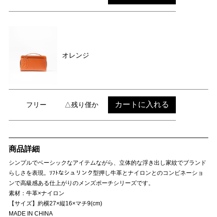
オレンジ
カートに入れる
フリー
△残り僅か
商品詳細
シンプルでベーシックなアイテムながら、立体的な浮き出し家紋でブランド
らしさを表現。ｿﾌﾄなシュリンク型押し牛革とナイロンとのコンビネーショ
ンで高級感ある仕上がりのメンズポーチシリーズです。
素材：牛革×ナイロン
【サイズ】約横27×縦16×マチ9(cm)
MADE IN CHINA