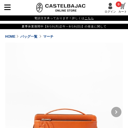
0
ログイン
カート
電話注文承っております！詳しくは
こちら
夏季休業期間中【8/10(月)正午～8/16(日)】の発送に関して
HOME
バッグ一覧
マーチ