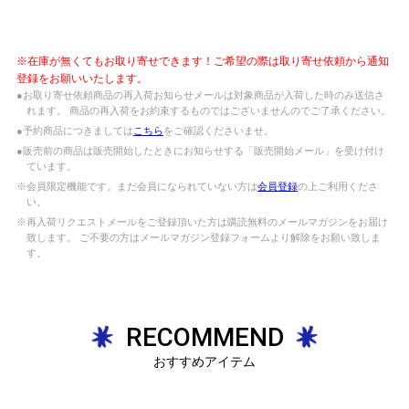
※在庫が無くてもお取り寄せできます！ご希望の際は取り寄せ依頼から通知
登録をお願いいたします。
●お取り寄せ依頼商品の再入荷お知らせメールは対象商品が入荷した時のみ送信さ
れます。 商品の再入荷をお約束するものではございませんのでご了承ください。
●予約商品につきましては
こちら
をご確認くださいませ。
●販売前の商品は販売開始したときにお知らせする「販売開始メール」を受け付け
ています。
※会員限定機能です。まだ会員になられていない方は
会員登録
の上ご利用くださ
い。
※再入荷リクエストメールをご登録頂いた方は購読無料のメールマガジンをお届け
致します。 ご不要の方はメールマガジン登録フォームより解除をお願い致しま
す。
RECOMMEND
おすすめアイテム