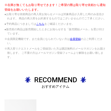
※在庫が無くてもお取り寄せできます！ご希望の際は取り寄せ依頼から通知
登録をお願いいたします。
●お取り寄せ依頼商品の再入荷お知らせメールは対象商品が入荷した時のみ送信さ
れます。 商品の再入荷をお約束するものではございませんのでご了承ください。
●予約商品につきましては
こちら
をご確認くださいませ。
●販売前の商品は販売開始したときにお知らせする「販売開始メール」を受け付け
ています。
※会員限定機能です。まだ会員になられていない方は
会員登録
の上ご利用くださ
い。
※再入荷リクエストメールをご登録頂いた方は購読無料のメールマガジンをお届け
致します。 ご不要の方はメールマガジン登録フォームより解除をお願い致しま
す。
RECOMMEND
おすすめアイテム