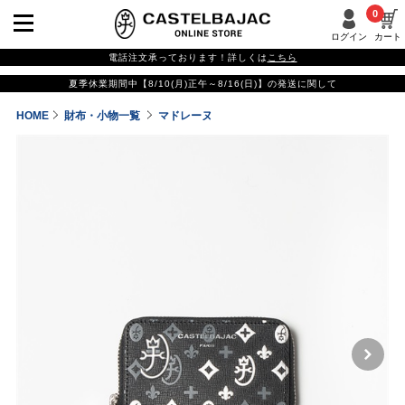
0
ログイン
カート
電話注文承っております！詳しくは
こちら
夏季休業期間中【8/10(月)正午～8/16(日)】の発送に関して
HOME
財布・小物一覧
マドレーヌ