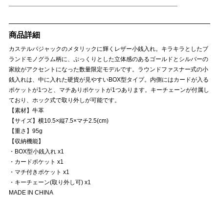
商品詳細
カステルバジャックのメタリックに輝くレザー小銭入れ。キラキラとしたブ
ランドモノグラム柄に、ぷっくりとした立体感のあるゴールドとシルバーの
家紋がアクセントになった数量限定モデルです。ラウンドファスナー式の小
銭入れは、中に入れた硬貨が見やすいBOX型タイプ。内側にはカードが入る
ポケットが1つと、マチありポケットが1つあります。キーチェーンが付属し
ており、ホック式で取り外しが可能です。
【素材】牛革
【サイズ】横10.5×縦7.5×マチ2.5(cm)
【重さ】95g
【収納機能】
・BOX型小銭入れ x1
・カードポケット x1
・マチ付きポケット x1
・キーチェーン(取り外し可) x1
MADE IN CHINA