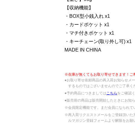
【収納機能】
・BOX型小銭入れ x1
・カードポケット x1
・マチ付きポケット x1
・キーチェーン(取り外し可) x1
MADE IN CHINA
※在庫が無くてもお取り寄せできます！ご
●お取り寄せ依頼商品の再入荷お知らせメ
するものではございませんのでご了承く
●予約商品につきましては
こちら
をご確認
●販売前の商品は販売開始したときにお知
※会員限定機能です。まだ会員になられて
※再入荷リクエストメールをご登録頂いた
ルマガジン登録フォームより解除をお願