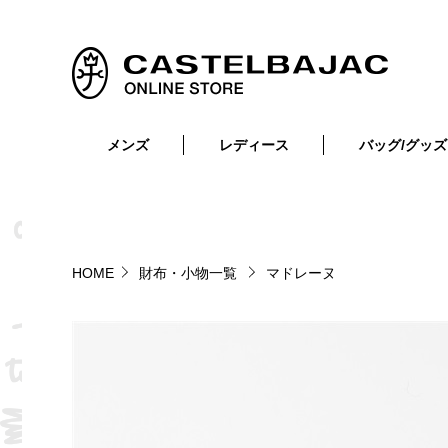
メンズ
レディース
バッグ/グッズ
小物
トップス
ショルダーバッグ
メンズウェア
トップス
ボトムス
ボディ・ウエストバッグ
レディースウェア
ボトムス
小物
セカンド・クラッチバッグ
ゴルフアイテム
HOME
財布・小物一覧
マドレーヌ
バッグ
バッグ
ビジネス・トートバッグ
リュック・ボストン・キャリー
財布・小物
ベルト
靴