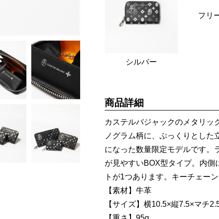
フリ
シルバー
商品詳細
カステルバジャックのメタリッ
ノグラム柄に、ぷっくりとした
になった数量限定モデルです。
が見やすいBOX型タイプ。内側
トが1つあります。キーチェー
【素材】牛革
【サイズ】横10.5×縦7.5×マチ2.5
【重さ】95g