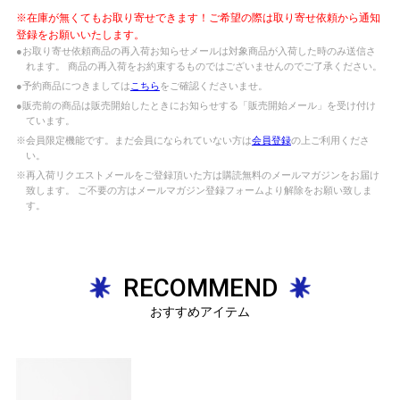
※在庫が無くてもお取り寄せできます！ご希望の際は取り寄せ依頼から通知
登録をお願いいたします。
●お取り寄せ依頼商品の再入荷お知らせメールは対象商品が入荷した時のみ送信さ
れます。 商品の再入荷をお約束するものではございませんのでご了承ください。
●予約商品につきましては
こちら
をご確認くださいませ。
●販売前の商品は販売開始したときにお知らせする「販売開始メール」を受け付け
ています。
※会員限定機能です。まだ会員になられていない方は
会員登録
の上ご利用くださ
い。
※再入荷リクエストメールをご登録頂いた方は購読無料のメールマガジンをお届け
致します。 ご不要の方はメールマガジン登録フォームより解除をお願い致しま
す。
RECOMMEND
おすすめアイテム