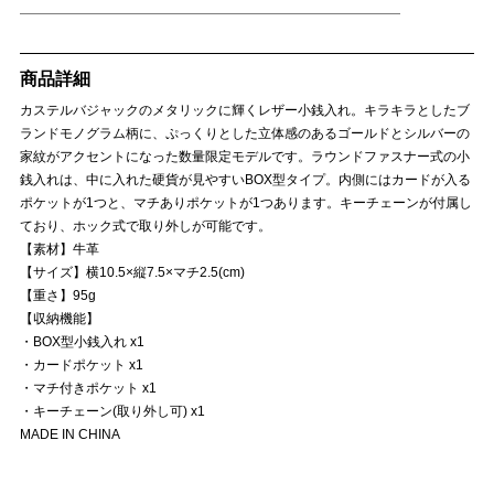
商品詳細
カステルバジャックのメタリックに輝くレザー小銭入れ。キラキラとしたブ
ランドモノグラム柄に、ぷっくりとした立体感のあるゴールドとシルバーの
家紋がアクセントになった数量限定モデルです。ラウンドファスナー式の小
銭入れは、中に入れた硬貨が見やすいBOX型タイプ。内側にはカードが入る
ポケットが1つと、マチありポケットが1つあります。キーチェーンが付属し
ており、ホック式で取り外しが可能です。
【素材】牛革
【サイズ】横10.5×縦7.5×マチ2.5(cm)
【重さ】95g
【収納機能】
・BOX型小銭入れ x1
・カードポケット x1
・マチ付きポケット x1
・キーチェーン(取り外し可) x1
MADE IN CHINA