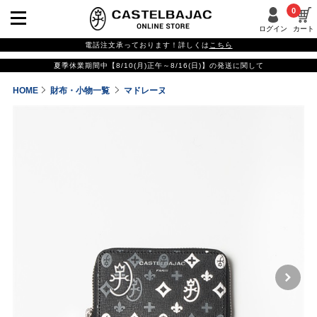
0
ログイン
カート
電話注文承っております！詳しくは
こちら
夏季休業期間中【8/10(月)正午～8/16(日)】の発送に関して
HOME
財布・小物一覧
マドレーヌ