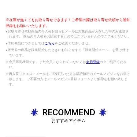
※在庫が無くてもお取り寄せできます！ご希望の際は取り寄せ依頼から通知
登録をお願いいたします。
●お取り寄せ依頼商品の再入荷お知らせメールは対象商品が入荷した時のみ送信さ
れます。 商品の再入荷をお約束するものではございませんのでご了承ください。
●予約商品につきましては
こちら
をご確認くださいませ。
●販売前の商品は販売開始したときにお知らせする「販売開始メール」を受け付け
ています。
※会員限定機能です。まだ会員になられていない方は
会員登録
の上ご利用くださ
い。
※再入荷リクエストメールをご登録頂いた方は購読無料のメールマガジンをお届け
致します。 ご不要の方はメールマガジン登録フォームより解除をお願い致しま
す。
RECOMMEND
おすすめアイテム