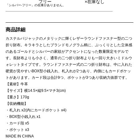
フリー
×在庫なし
「シルバー-フリー」の在庫がありません。
商品詳細
カステルバジャックのメタリックに輝くレザーラウンドファスナー型の二つ
折り財布。キラキラとしたブランドモノグラム柄に、ぷっくりとした立体感
のあるゴールドとシルバーの家紋がアクセントになった数量限定モデルで
す。長財布よりも小さく、通常の二つ折り財布よりも一回り大きいミドルウ
ォレットタイプです。ラウンドファスナー式の二つ折り財布は、中に入れた
硬貨が見やすいBOX型小銭入れ、札入れが2つあり、内側にもカードポケッ
トがあります。カード段は合計9つ、ポケットが3つあり収納力抜群です。
【素材】牛革
【サイズ】横14.5×縦9.5×マチ3(cm)
【重さ】170g
【収納機能】
・札入れ x2(内にカードポケット x4)
・BOX型小銭入れ x1
・カード段 x5
・ポケット x3
MADE IN CHINA