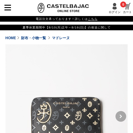
0
ログイン
カート
電話注文承っております！詳しくは
こちら
夏季休業期間中【8/10(月)正午～8/16(日)】の発送に関して
HOME
財布・小物一覧
マドレーヌ