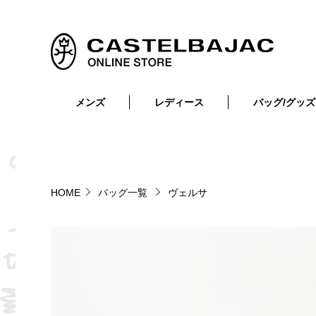
メンズ
レディース
バッグ/グッズ
小物
トップス
ショルダーバッグ
メンズウェア
トップス
ボトムス
ボディ・ウエストバッグ
レディースウェア
ボトムス
小物
セカンド・クラッチバッグ
ゴルフアイテム
HOME
バッグ一覧
ヴェルサ
バッグ
バッグ
ビジネス・トートバッグ
リュック・ボストン・キャリー
財布・小物
ベルト
靴