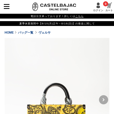
0
ログイン
カート
電話注文承っております！詳しくは
こちら
夏季休業期間中【8/10(月)正午～8/16(日)】の発送に関して
HOME
バッグ一覧
ヴェルサ