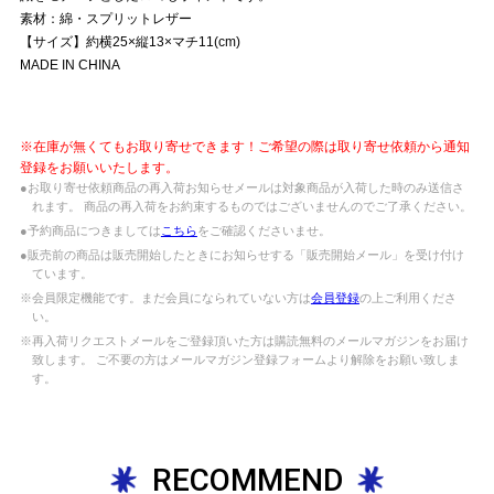
素材：綿・スプリットレザー
【サイズ】約横25×縦13×マチ11(cm)
MADE IN CHINA
※在庫が無くてもお取り寄せできます！ご希望の際は取り寄せ依頼から通知
登録をお願いいたします。
●お取り寄せ依頼商品の再入荷お知らせメールは対象商品が入荷した時のみ送信さ
れます。 商品の再入荷をお約束するものではございませんのでご了承ください。
●予約商品につきましては
こちら
をご確認くださいませ。
●販売前の商品は販売開始したときにお知らせする「販売開始メール」を受け付け
ています。
※会員限定機能です。まだ会員になられていない方は
会員登録
の上ご利用くださ
い。
※再入荷リクエストメールをご登録頂いた方は購読無料のメールマガジンをお届け
致します。 ご不要の方はメールマガジン登録フォームより解除をお願い致しま
す。
RECOMMEND