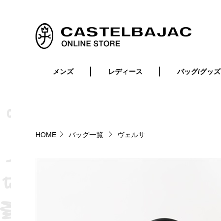
メンズ
レディース
バッグ/グッズ
小物
トップス
ショルダーバッグ
メンズウェア
トップス
ボトムス
ボディ・ウエストバッグ
レディースウェア
ボトムス
小物
セカンド・クラッチバッグ
ゴルフアイテム
HOME
バッグ一覧
ヴェルサ
バッグ
バッグ
ビジネス・トートバッグ
リュック・ボストン・キャリー
財布・小物
ベルト
靴