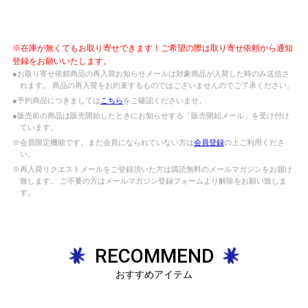
※在庫が無くてもお取り寄せできます！ご希望の際は取り寄せ依頼から通知
登録をお願いいたします。
●お取り寄せ依頼商品の再入荷お知らせメールは対象商品が入荷した時のみ送信さ
れます。 商品の再入荷をお約束するものではございませんのでご了承ください。
●予約商品につきましては
こちら
をご確認くださいませ。
●販売前の商品は販売開始したときにお知らせする「販売開始メール」を受け付け
ています。
※会員限定機能です。まだ会員になられていない方は
会員登録
の上ご利用くださ
い。
※再入荷リクエストメールをご登録頂いた方は購読無料のメールマガジンをお届け
致します。 ご不要の方はメールマガジン登録フォームより解除をお願い致しま
す。
RECOMMEND
おすすめアイテム