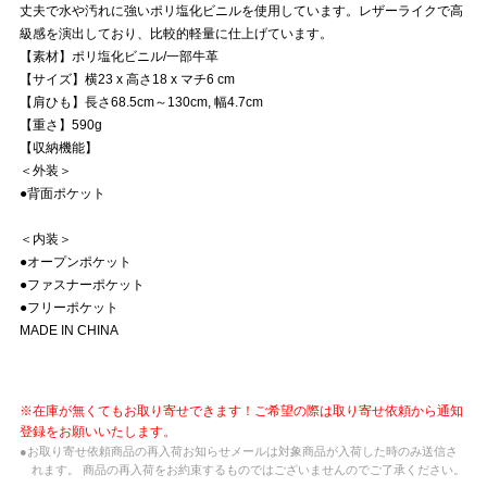
丈夫で水や汚れに強いポリ塩化ビニルを使用しています。レザーライクで高
級感を演出しており、比較的軽量に仕上げています。
【素材】ポリ塩化ビニル/一部牛革
【サイズ】横23 x 高さ18 x マチ6 cm
【肩ひも】長さ68.5cm～130cm, 幅4.7cm
【重さ】590g
【収納機能】
＜外装＞
●背面ポケット
＜内装＞
●オープンポケット
●ファスナーポケット
●フリーポケット
MADE IN CHINA
※在庫が無くてもお取り寄せできます！ご希望の際は取り寄せ依頼から通知
登録をお願いいたします。
●お取り寄せ依頼商品の再入荷お知らせメールは対象商品が入荷した時のみ送信さ
れます。 商品の再入荷をお約束するものではございませんのでご了承ください。