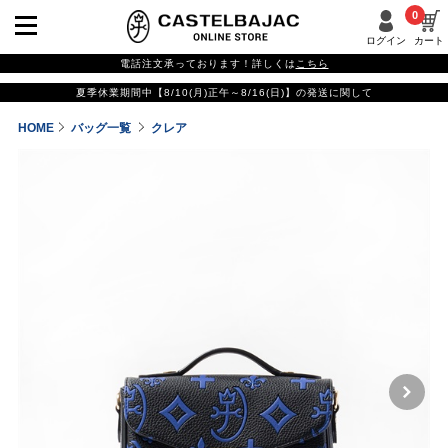
0
ログイン
カート
電話注文承っております！詳しくは
こちら
夏季休業期間中【8/10(月)正午～8/16(日)】の発送に関して
HOME
バッグ一覧
クレア