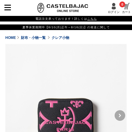
0
ログイン
カート
電話注文承っております！詳しくは
こちら
夏季休業期間中【8/10(月)正午～8/16(日)】の発送に関して
HOME
財布・小物一覧
クレア小物