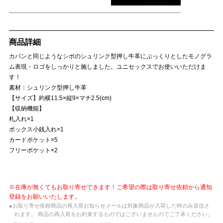
商品詳細
カバンと同じようなシボのシュリンク型押し牛革にぷっくりとしたモノグラ
ム表現・ロゴをしっかりと施しました。ユニセックスでお使いいただけま
す！
素材：シュリンク型押し牛革
【サイズ】約横11.5×縦9×マチ2.5(cm)
【収納機能】
札入れ×1
ボックス小銭入れ×1
カードポケット×5
フリーポケット×2
※在庫が無くてもお取り寄せできます！ご希望の際は取り寄せ依頼から通知
登録をお願いいたします。
●お取り寄せ依頼商品の再入荷お知らせメールは対象商品が入荷した時のみ送信さ
れます。 商品の再入荷をお約束するものではございませんのでご了承ください。