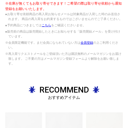
※在庫が無くてもお取り寄せできます！ご希望の際は取り寄せ依頼から通知
登録をお願いいたします。
●お取り寄せ依頼商品の再入荷お知らせメールは対象商品が入荷した時のみ送信さ
れます。 商品の再入荷をお約束するものではございませんのでご了承ください。
●予約商品につきましては
こちら
をご確認くださいませ。
●販売前の商品は販売開始したときにお知らせする「販売開始メール」を受け付け
ています。
※会員限定機能です。まだ会員になられていない方は
会員登録
の上ご利用くださ
い。
※再入荷リクエストメールをご登録頂いた方は購読無料のメールマガジンをお届け
致します。 ご不要の方はメールマガジン登録フォームより解除をお願い致しま
す。
RECOMMEND
おすすめアイテム