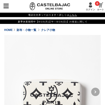
0
ログイン
カート
電話注文承っております！詳しくは
こちら
夏季休業期間中【8/10(月)正午～8/16(日)】の発送に関して
HOME
財布・小物一覧
クレア小物