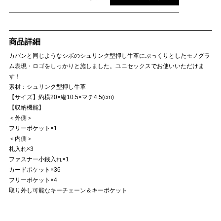
商品詳細
カバンと同じようなシボのシュリンク型押し牛革にぷっくりとしたモノグラ
ム表現・ロゴをしっかりと施しました。ユニセックスでお使いいただけま
す！
素材：シュリンク型押し牛革
【サイズ】約横20×縦10.5×マチ4.5(cm)
【収納機能】
＜外側＞
フリーポケット×1
＜内側＞
札入れ×3
ファスナー小銭入れ×1
カードポケット×36
フリーポケット×4
取り外し可能なキーチェーン＆キーポケット