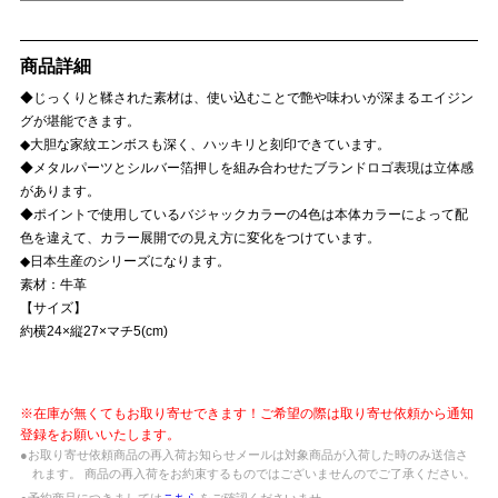
商品詳細
◆じっくりと鞣された素材は、使い込むことで艶や味わいが深まるエイジン
グが堪能できます。
◆大胆な家紋エンボスも深く、ハッキリと刻印できています。
◆メタルパーツとシルバー箔押しを組み合わせたブランドロゴ表現は立体感
があります。
◆ポイントで使用しているバジャックカラーの4色は本体カラーによって配
色を違えて、カラー展開での見え方に変化をつけています。
◆日本生産のシリーズになります。
素材：牛革
【サイズ】
約横24×縦27×マチ5(cm)
※在庫が無くてもお取り寄せできます！ご希望の際は取り寄せ依頼から通知
登録をお願いいたします。
●お取り寄せ依頼商品の再入荷お知らせメールは対象商品が入荷した時のみ送信さ
れます。 商品の再入荷をお約束するものではございませんのでご了承ください。
●予約商品につきましては
こちら
をご確認くださいませ。