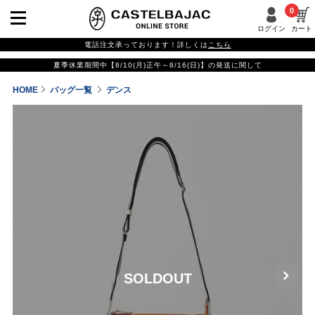
0
ログイン
カート
電話注文承っております！詳しくは
こちら
夏季休業期間中【8/10(月)正午～8/16(日)】の発送に関して
HOME
バッグ一覧
デンス
SOLDOUT