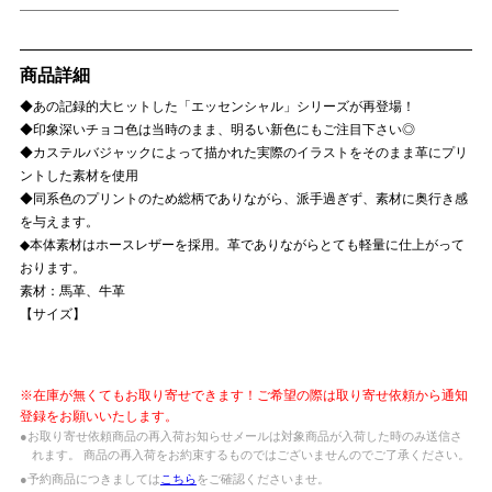
商品詳細
◆あの記録的大ヒットした「エッセンシャル」シリーズが再登場！
◆印象深いチョコ色は当時のまま、明るい新色にもご注目下さい◎
◆カステルバジャックによって描かれた実際のイラストをそのまま革にプリ
ントした素材を使用
◆同系色のプリントのため総柄でありながら、派手過ぎず、素材に奥行き感
を与えます。
◆本体素材はホースレザーを採用。革でありながらとても軽量に仕上がって
おります。
素材：馬革、牛革
【サイズ】
※在庫が無くてもお取り寄せできます！ご希望の際は取り寄せ依頼から通知
登録をお願いいたします。
●お取り寄せ依頼商品の再入荷お知らせメールは対象商品が入荷した時のみ送信さ
れます。 商品の再入荷をお約束するものではございませんのでご了承ください。
●予約商品につきましては
こちら
をご確認くださいませ。