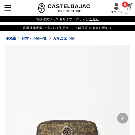
0
ログイン
カート
電話注文承っております！詳しくは
こちら
夏季休業期間中【8/10(月)正午～8/16(日)】の発送に関して
HOME
財布・小物一覧
ガルニエ小物