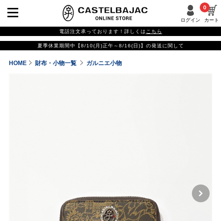
0
ログイン
カート
電話注文承っております！詳しくは
こちら
夏季休業期間中【8/10(月)正午～8/16(日)】の発送に関して
HOME
財布・小物一覧
ガルニエ小物