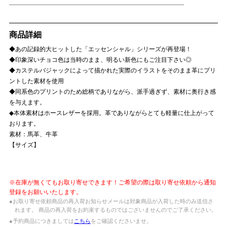
商品詳細
◆あの記録的大ヒットした「エッセンシャル」シリーズが再登場！
◆印象深いチョコ色は当時のまま、明るい新色にもご注目下さい◎
◆カステルバジャックによって描かれた実際のイラストをそのまま革にプリ
ントした素材を使用
◆同系色のプリントのため総柄でありながら、派手過ぎず、素材に奥行き感
を与えます。
◆本体素材はホースレザーを採用。革でありながらとても軽量に仕上がって
おります。
素材：馬革、牛革
【サイズ】
※在庫が無くてもお取り寄せできます！ご希望の際は取り寄せ依頼から通知
登録をお願いいたします。
●お取り寄せ依頼商品の再入荷お知らせメールは対象商品が入荷した時のみ送信さ
れます。 商品の再入荷をお約束するものではございませんのでご了承ください。
●予約商品につきましては
こちら
をご確認くださいませ。