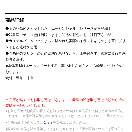
商品詳細
◆あの記録的大ヒットした「エッセンシャル」シリーズが再登場！
◆印象深いチョコ色は当時のまま、明るい新色にもご注目下さい◎
◆カステルバジャックによって描かれた実際のイラストをそのまま革にプリ
ントした素材を使用
◆同系色のプリントのため総柄でありながら、派手過ぎず、素材に奥行き感
を与えます。
◆本体素材はホースレザーを採用。革でありながらとても軽量に仕上がって
おります。
素材：馬革、牛革
※在庫が無くてもお取り寄せできます！ご希望の際は取り寄せ依頼から通知
登録をお願いいたします。
●お取り寄せ依頼商品の再入荷お知らせメールは対象商品が入荷した時のみ送信さ
れます。 商品の再入荷をお約束するものではございませんのでご了承ください。
●予約商品につきましては
こちら
をご確認くださいませ。
●販売前の商品は販売開始したときにお知らせする「販売開始メール」を受け付け