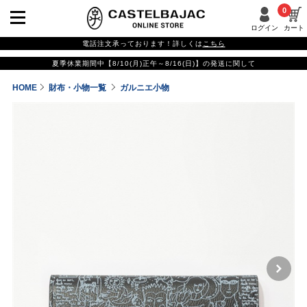
0
ログイン
カート
電話注文承っております！詳しくは
こちら
夏季休業期間中【8/10(月)正午～8/16(日)】の発送に関して
HOME
財布・小物一覧
ガルニエ小物