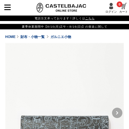
0
ログイン
カート
電話注文承っております！詳しくは
こちら
夏季休業期間中【8/10(月)正午～8/16(日)】の発送に関して
HOME
財布・小物一覧
ガルニエ小物