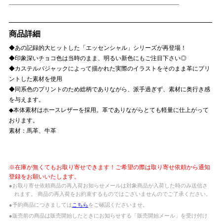
商品詳細
◆あの記録的大ヒットした「エッセンシャル」シリーズが再登場！
◆印象深いチョコ色は当時のまま、明るい新色にもご注目下さい◎
◆カステルバジャックによって描かれた実際のイラストをそのまま革にプリ
ントした素材を使用
◆同系色のプリントのため総柄でありながら、派手過ぎず、素材に奥行き感
を与えます。
◆本体素材はホースレザーを採用。革でありながらとても軽量に仕上がって
おります。
素材：馬革、牛革
※在庫が無くてもお取り寄せできます！ご希望の際は取り寄せ依頼から通知
登録をお願いいたします。
●お取り寄せ依頼商品の再入荷お知らせメールは対象商品が入荷した時のみ送信さ
れます。 商品の再入荷をお約束するものではございませんのでご了承ください。
●予約商品につきましては
こちら
をご確認くださいませ。
●販売前の商品は販売開始したときにお知らせする「販売開始メール」を受け付け