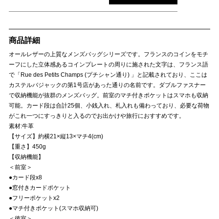
商品詳細
オールレザーの上質なメンズバッグシリーズです。フランスのコインをモチ
ーフにした立体感あるコインプレートの周りに施された文字は、フランス語
で「Rue des Petits Champs (プチシャン通り) 」と記載されており、ここは
カステルバジャックの第1号店があった通りの名前です。ダブルファスナー
で収納機能が抜群のメンズバッグ。前室のマチ付きポケットはスマホも収納
可能。カード段は合計25個、小銭入れ、札入れも備わっており、必要な荷物
がこれ一つにすっきりと入るのでお出かけや旅行におすすめです。
素材:牛革
【サイズ】約横21×縦13×マチ4(cm)
【重さ】450g
【収納機能】
＜前室＞
●カード段x8
●窓付きカードポケット
●フリーポケットx2
●マチ付きポケット(スマホ収納可)
＜後室＞