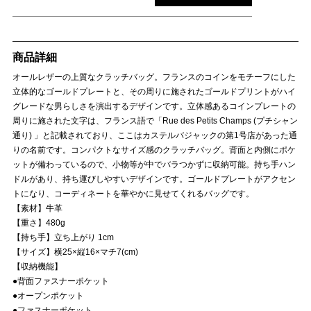
商品詳細
オールレザーの上質なクラッチバッグ。フランスのコインをモチーフにした
立体的なゴールドプレートと、その周りに施されたゴールドプリントがハイ
グレードな男らしさを演出するデザインです。立体感あるコインプレートの
周りに施された文字は、フランス語で「Rue des Petits Champs (プチシャン
通り) 」と記載されており、ここはカステルバジャックの第1号店があった通
りの名前です。コンパクトなサイズ感のクラッチバッグ。背面と内側にポケ
ットが備わっているので、小物等が中でバラつかずに収納可能。持ち手ハン
ドルがあり、持ち運びしやすいデザインです。ゴールドプレートがアクセン
トになり、コーディネートを華やかに見せてくれるバッグです。
【素材】牛革
【重さ】480g
【持ち手】立ち上がり 1cm
【サイズ】横25×縦16×マチ7(cm)
【収納機能】
●背面ファスナーポケット
●オープンポケット
●ファスナーポケット