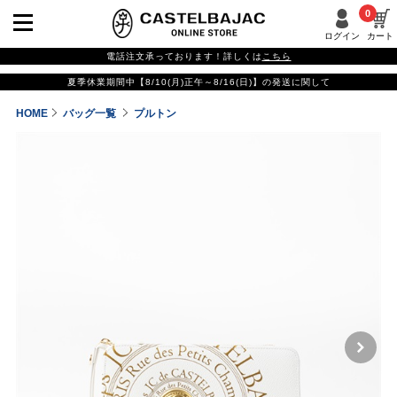
0
ログイン
カート
電話注文承っております！詳しくは
こちら
夏季休業期間中【8/10(月)正午～8/16(日)】の発送に関して
HOME
バッグ一覧
プルトン