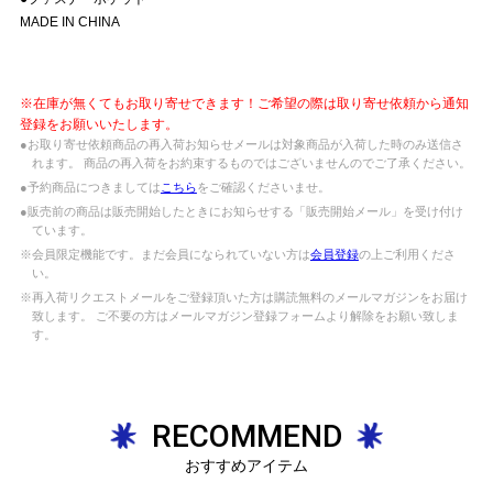
MADE IN CHINA
※在庫が無くてもお取り寄せできます！ご希望の際は取り寄せ依頼から通知
登録をお願いいたします。
●お取り寄せ依頼商品の再入荷お知らせメールは対象商品が入荷した時のみ送信さ
れます。 商品の再入荷をお約束するものではございませんのでご了承ください。
●予約商品につきましては
こちら
をご確認くださいませ。
●販売前の商品は販売開始したときにお知らせする「販売開始メール」を受け付け
ています。
※会員限定機能です。まだ会員になられていない方は
会員登録
の上ご利用くださ
い。
※再入荷リクエストメールをご登録頂いた方は購読無料のメールマガジンをお届け
致します。 ご不要の方はメールマガジン登録フォームより解除をお願い致しま
す。
RECOMMEND
おすすめアイテム