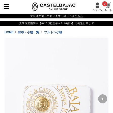
0
ログイン
カート
電話注文承っております！詳しくは
こちら
夏季休業期間中【8/10(月)正午～8/16(日)】の発送に関して
HOME
財布・小物一覧
プルトン小物