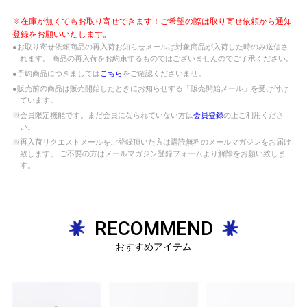
※在庫が無くてもお取り寄せできます！ご希望の際は取り寄せ依頼から通知
登録をお願いいたします。
●お取り寄せ依頼商品の再入荷お知らせメールは対象商品が入荷した時のみ送信さ
れます。 商品の再入荷をお約束するものではございませんのでご了承ください。
●予約商品につきましては
こちら
をご確認くださいませ。
●販売前の商品は販売開始したときにお知らせする「販売開始メール」を受け付け
ています。
※会員限定機能です。まだ会員になられていない方は
会員登録
の上ご利用くださ
い。
※再入荷リクエストメールをご登録頂いた方は購読無料のメールマガジンをお届け
致します。 ご不要の方はメールマガジン登録フォームより解除をお願い致しま
す。
RECOMMEND
おすすめアイテム