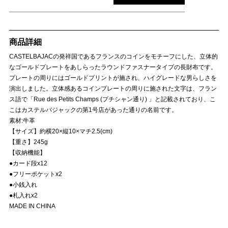
商品詳細
CASTELBAJACの発祥国であるフランスのコインをモチーフにした、立体的
なゴールドプレートをあしらったラウンドファスナータイプの長財布です。
プレートの周りにはゴールドプリントが施され、ハイグレードな男らしさを
演出しました。立体感あるコインプレートの周りに施された文字は、フラン
ス語で「Rue des Petits Champs (プチシャン通り) 」と記載されており、こ
こはカステルバジャックの第1号店があった通りの名前です。
素材:牛革
【サイズ】約横20×縦10×マチ2.5(cm)
【重さ】245g
【収納機能】
●カード段x12
●フリーポケットx2
●小銭入れ
●札入れx2
MADE IN CHINA