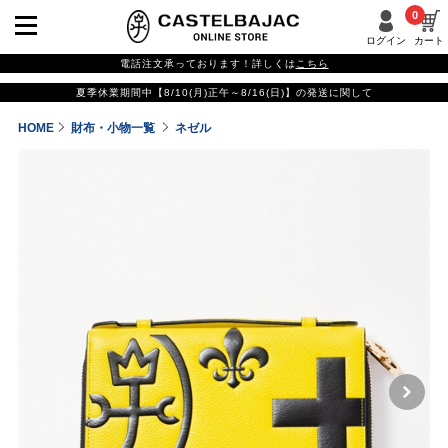
0
ログイン
カート
電話注文承っております！詳しくは
こちら
夏季休業期間中【8/10(月)正午～8/16(日)】の発送に関して
HOME
財布・小物一覧
ネゼル