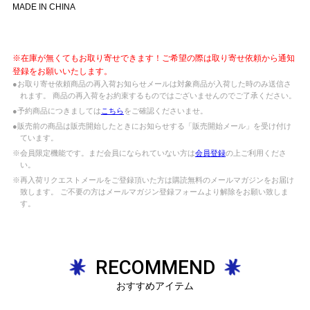
MADE IN CHINA
※在庫が無くてもお取り寄せできます！ご希望の際は取り寄せ依頼から通知
登録をお願いいたします。
●お取り寄せ依頼商品の再入荷お知らせメールは対象商品が入荷した時のみ送信さ
れます。 商品の再入荷をお約束するものではございませんのでご了承ください。
●予約商品につきましては
こちら
をご確認くださいませ。
●販売前の商品は販売開始したときにお知らせする「販売開始メール」を受け付け
ています。
※会員限定機能です。まだ会員になられていない方は
会員登録
の上ご利用くださ
い。
※再入荷リクエストメールをご登録頂いた方は購読無料のメールマガジンをお届け
致します。 ご不要の方はメールマガジン登録フォームより解除をお願い致しま
す。
RECOMMEND
おすすめアイテム