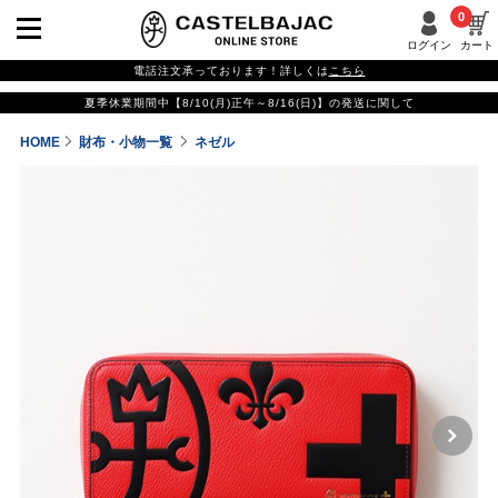
0
ログイン
カート
電話注文承っております！詳しくは
こちら
夏季休業期間中【8/10(月)正午～8/16(日)】の発送に関して
HOME
財布・小物一覧
ネゼル