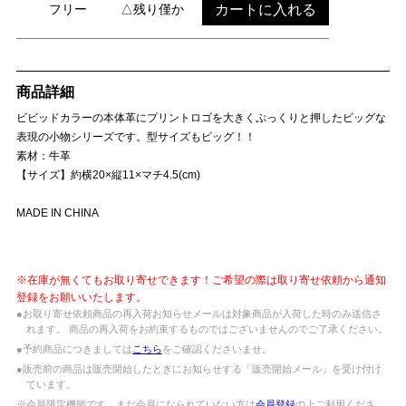
カートに入れる
フリー
△残り僅か
商品詳細
ビビッドカラーの本体革にプリントロゴを大きくぷっくりと押したビッグな
表現の小物シリーズです。型サイズもビッグ！！
素材：牛革
【サイズ】約横20×縦11×マチ4.5(cm)
MADE IN CHINA
※在庫が無くてもお取り寄せできます！ご希望の際は取り寄せ依頼から通知
登録をお願いいたします。
●お取り寄せ依頼商品の再入荷お知らせメールは対象商品が入荷した時のみ送信さ
れます。 商品の再入荷をお約束するものではございませんのでご了承ください。
●予約商品につきましては
こちら
をご確認くださいませ。
●販売前の商品は販売開始したときにお知らせする「販売開始メール」を受け付け
ています。
※会員限定機能です。まだ会員になられていない方は
会員登録
の上ご利用くださ