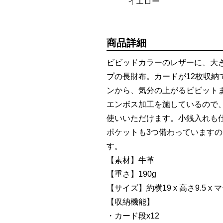
イエロー
商品詳細
ビビッドカラーのレザーに、大
プの長財布。カードが12枚収
ンから、気分の上がるビビット
エンボス加工を施しているので
使いいただけます。小銭入れも
ポケットも3つ備わっています
す。
【素材】牛革
【重さ】190g
【サイズ】約横19 x 高さ9.5 x マチ
【収納機能】
・カード段x12