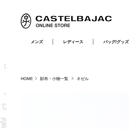
メンズ
レディース
バッグ/グッズ
小物
トップス
ショルダーバッグ
メンズウェア
トップス
ボトムス
ボディ・ウエストバッグ
レディースウェア
ボトムス
小物
セカンド・クラッチバッグ
ゴルフアイテム
HOME
財布・小物一覧
ネゼル
バッグ
バッグ
ビジネス・トートバッグ
リュック・ボストン・キャリー
財布・小物
ベルト
靴