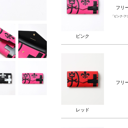
フリ
「ピンク-フ
ピンク
フリ
レッド