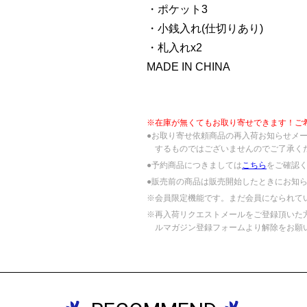
・ポケット3
・小銭入れ(仕切りあり)
・札入れx2
MADE IN CHINA
※在庫が無くてもお取り寄せできます！ご
●お取り寄せ依頼商品の再入荷お知らせメ
するものではございませんのでご了承く
●予約商品につきましては
こちら
をご確認
●販売前の商品は販売開始したときにお知
※会員限定機能です。まだ会員になられて
※再入荷リクエストメールをご登録頂いた
ルマガジン登録フォームより解除をお願