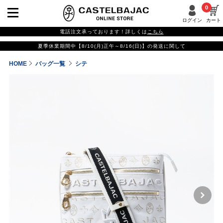
0
ログイン
カート
電話注文承っております！詳しくは
こちら
夏季休業期間中【8/10(月)正午～8/16(日)】の発送に関して
HOME
バッグ一覧
シテ