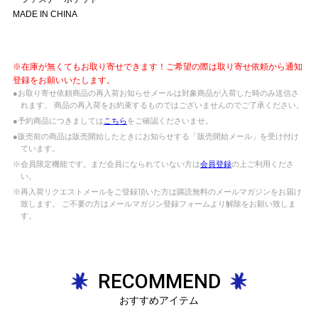
MADE IN CHINA
※在庫が無くてもお取り寄せできます！ご希望の際は取り寄せ依頼から通知
登録をお願いいたします。
●お取り寄せ依頼商品の再入荷お知らせメールは対象商品が入荷した時のみ送信さ
れます。 商品の再入荷をお約束するものではございませんのでご了承ください。
●予約商品につきましては
こちら
をご確認くださいませ。
●販売前の商品は販売開始したときにお知らせする「販売開始メール」を受け付け
ています。
※会員限定機能です。まだ会員になられていない方は
会員登録
の上ご利用くださ
い。
※再入荷リクエストメールをご登録頂いた方は購読無料のメールマガジンをお届け
致します。 ご不要の方はメールマガジン登録フォームより解除をお願い致しま
す。
RECOMMEND
おすすめアイテム