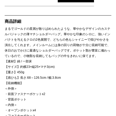
商品詳細
まるでゴールドの星屑が散りばめられたような、華やかなデザインのカステ
ルバジャックの薄マチショルダーバッグ。華やかな印象のシロに、強いイン
パクトを与えるクロの2色展開で、どちらの色もシャイニーで煌びやかさを
演出してくれます。メインルームには身の回りの荷物が十分に収納可能で、
休日のおでかけに最適なショルダーバッグです。ポケット類が豊富に備わっ
ているので、小物類を収納してもバッグの中をきれいに保てます。
【素材】綿 / 一部床
【サイズ】約横23×縦25×マチ3(cm)
【重さ】450g
【肩ひも】長さ:68～126.5cm / 幅:3.8cm
【収納機能】
＜外側＞
・前面ファスナーポケットx2
・背面ポケット
＜内側＞
・オープンポケットx4
・ファスナーポケット