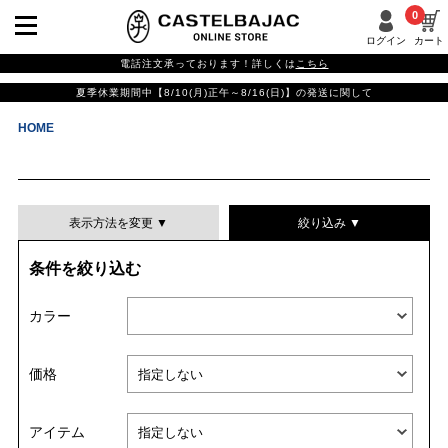
0
ログイン
カート
電話注文承っております！詳しくは
こちら
夏季休業期間中【8/10(月)正午～8/16(日)】の発送に関して
HOME
表示方法を変更 ▼
絞り込み ▼
条件を絞り込む
表示件数
カラー
表示順
価格
並び替える
アイテム