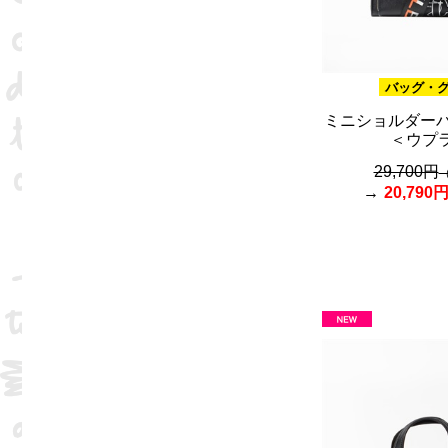
バッグ・
ミニショルダーバ
＜ウプ
29,700円
20,790