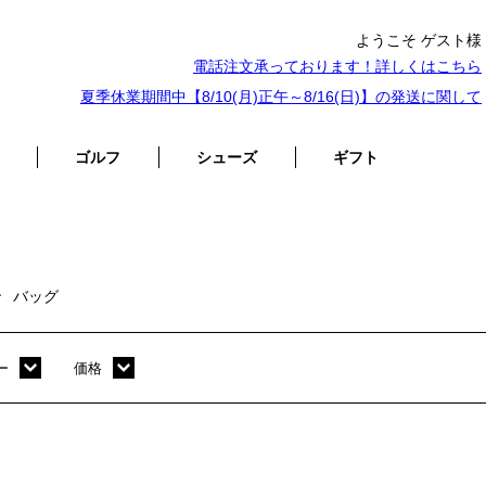
ようこそ ゲスト様
電話注文承っております！詳しくは
こちら
夏季休業期間中【8/10(月)正午～8/16(日)】の発送に関して
ゴルフ
シューズ
ギフト
バッグ
ー
価格
ホワイト
～ 10,000円
オレンジ
10,001円 ～ 20,000円