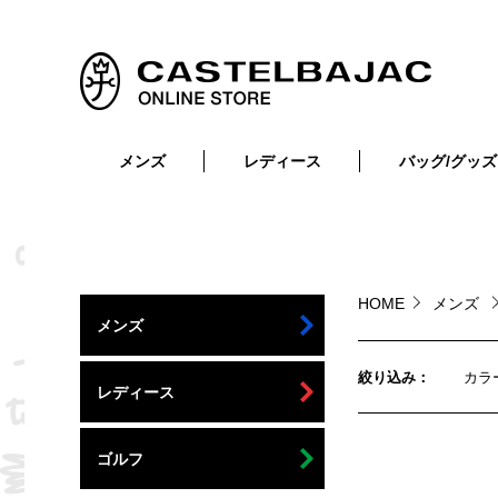
メンズ
レディース
バッグ/グッズ
小物
トップス
ショルダーバッグ
メンズウェア
トップス
ボトムス
ボディ・ウエストバッグ
レディースウェア
ボトムス
小物
セカンド・クラッチバッグ
ゴルフアイテム
HOME
メンズ
メンズ
バッグ
バッグ
ビジネス・トートバッグ
リュック・ボストン・キャリー
絞り込み
カラ
レディース
財布・小物
ベルト
ゴルフ
靴