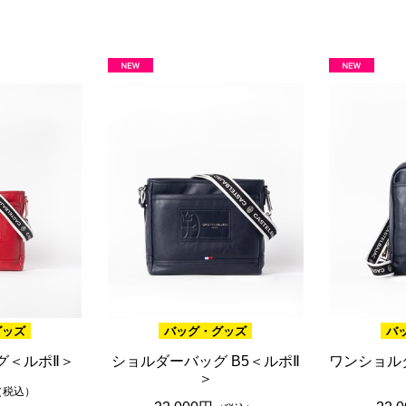
ブラウン
20,001円 ～
ピンク
ブラック
ブルー
レッド
グリーン
イエロー
グレー
パープル
ベージュ
グッズ
バッグ・グッズ
バ
グ＜ルポⅡ＞
ショルダーバッグ B5＜ルポⅡ
ワンショル
＞
（税込）