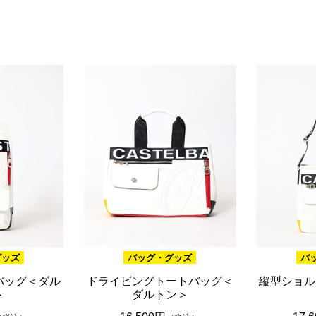
ブラウン
20,001円 ～
ピンク
ブラック
ブルー
レッド
グリーン
イエロー
グレー
パープル
ベージュ
グッズ
バッグ・グッズ
バ
バッグ＜ダル
ドライビングトートバッグ＜
縦型ショル
＞
ダルトン＞