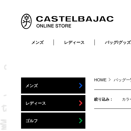
メンズ
レディース
バッグ/グッズ
小物
トップス
ショルダーバッグ
メンズウェア
トップス
ボトムス
ボディ・ウエストバッグ
レディースウェア
ボトムス
小物
セカンド・クラッチバッグ
ゴルフアイテム
HOME
バッグ
メンズ
バッグ
バッグ
ビジネス・トートバッグ
リュック・ボストン・キャリー
絞り込み
カラ
レディース
財布・小物
ベルト
ゴルフ
靴