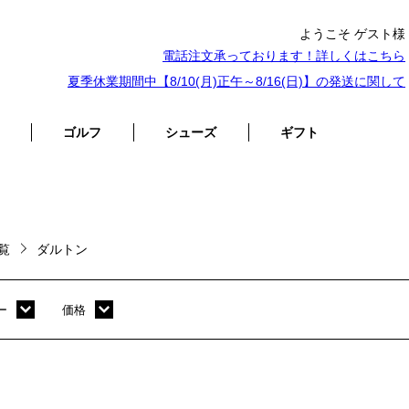
ようこそ ゲスト様
電話注文承っております！詳しくは
こちら
夏季休業期間中【8/10(月)正午～8/16(日)】の発送に関して
ゴルフ
シューズ
ギフト
一覧
ダルトン
ー
価格
ホワイト
～ 10,000円
オレンジ
10,001円 ～ 20,000円