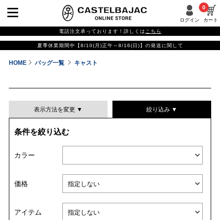
0
ログイン
カート
電話注文承っております！詳しくは
こちら
夏季休業期間中【8/10(月)正午～8/16(日)】の発送に関して
HOME
バッグ一覧
キャスト
表示方法を変更 ▼
絞り込み ▼
条件を絞り込む
表示件数
カラー
表示順
価格
並び替える
アイテム