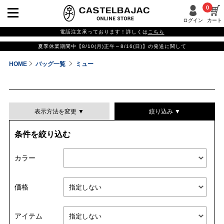
0
ログイン
カート
電話注文承っております！詳しくは
こちら
夏季休業期間中【8/10(月)正午～8/16(日)】の発送に関して
HOME
バッグ一覧
ミュー
表示方法を変更 ▼
絞り込み ▼
条件を絞り込む
表示件数
カラー
表示順
価格
並び替える
アイテム