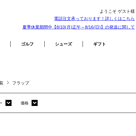
ようこそ ゲスト様
電話注文承っております！詳しくは
こちら
夏季休業期間中【8/10(月)正午～8/16(日)】の発送に関して
ゴルフ
シューズ
ギフト
一覧
フラップ
ー
価格
ホワイト
～ 10,000円
オレンジ
10,001円 ～ 20,000円