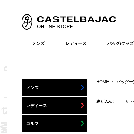
メンズ
レディース
バッグ/グッズ
小物
トップス
ショルダーバッグ
メンズウェア
トップス
ボトムス
ボディ・ウエストバッグ
レディースウェア
ボトムス
小物
セカンド・クラッチバッグ
ゴルフアイテム
HOME
バッグ
メンズ
バッグ
バッグ
ビジネス・トートバッグ
リュック・ボストン・キャリー
絞り込み
カラ
レディース
財布・小物
ベルト
ゴルフ
靴