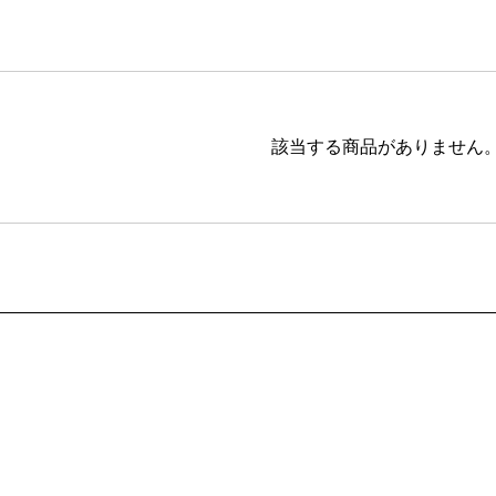
ブラウン
20,001円 ～
ピンク
ブラック
ブルー
該当する商品がありません
レッド
グリーン
イエロー
グレー
パープル
ベージュ