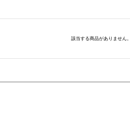
ブラウン
20,001円 ～
ピンク
ブラック
ブルー
該当する商品がありません
レッド
グリーン
イエロー
グレー
パープル
ベージュ