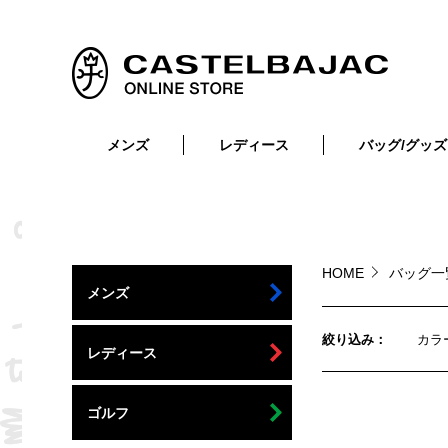
メンズ
レディース
バッグ/グッズ
小物
トップス
ショルダーバッグ
メンズウェア
トップス
ボトムス
ボディ・ウエストバッグ
レディースウェア
ボトムス
小物
セカンド・クラッチバッグ
ゴルフアイテム
HOME
バッグ
メンズ
バッグ
バッグ
ビジネス・トートバッグ
リュック・ボストン・キャリー
絞り込み
カラ
レディース
財布・小物
ベルト
ゴルフ
靴