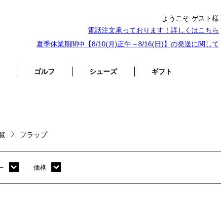
ようこそ ゲスト様
電話注文承っております！詳しくは
こちら
夏季休業期間中【8/10(月)正午～8/16(日)】の発送に関して
ゴルフ
シューズ
ギフト
一覧
フラップ
ー
価格
ホワイト
～ 10,000円
オレンジ
10,001円 ～ 20,000円