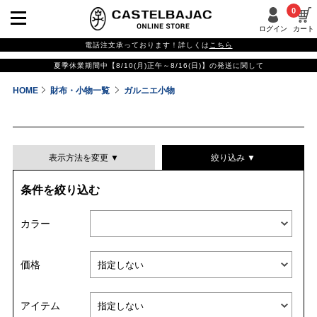
0
ログイン
カート
電話注文承っております！詳しくは
こちら
夏季休業期間中【8/10(月)正午～8/16(日)】の発送に関して
HOME
財布・小物一覧
ガルニエ小物
表示方法を変更 ▼
絞り込み ▼
条件を絞り込む
表示件数
カラー
表示順
価格
並び替える
アイテム