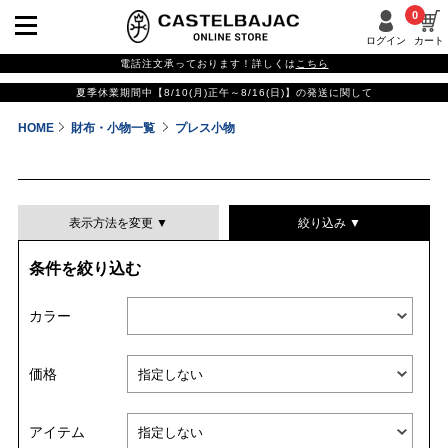
0
ログイン
カート
電話注文承っております！詳しくは
こちら
夏季休業期間中【8/10(月)正午～8/16(日)】の発送に関して
HOME
財布・小物一覧
プレス小物
表示方法を変更 ▼
絞り込み ▼
条件を絞り込む
表示件数
カラー
表示順
価格
並び替える
アイテム