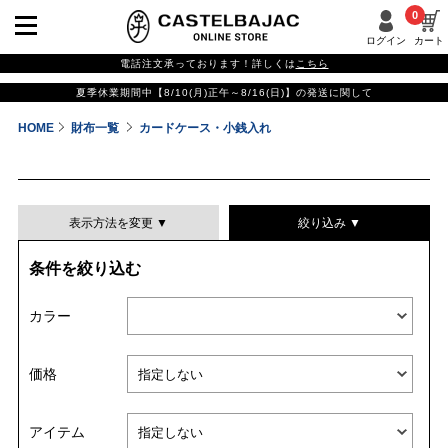
0
ログイン
カート
電話注文承っております！詳しくは
こちら
夏季休業期間中【8/10(月)正午～8/16(日)】の発送に関して
HOME
財布一覧
カードケース・小銭入れ
表示方法を変更 ▼
絞り込み ▼
条件を絞り込む
表示件数
カラー
表示順
価格
並び替える
アイテム