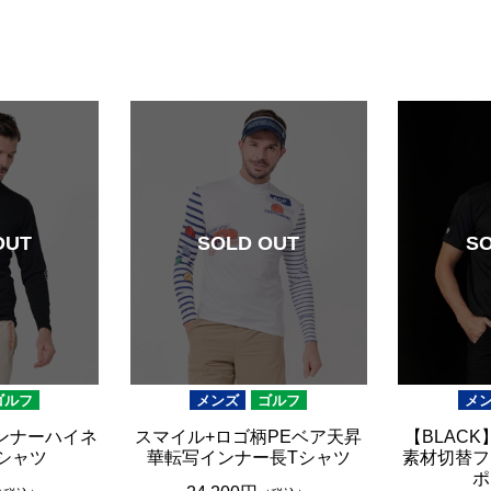
ブラウン
20,001円 ～
ピンク
ブラック
ブルー
レッド
グリーン
イエロー
OUT
SOLD OUT
S
グレー
パープル
ベージュ
ゴルフ
メンズ
ゴルフ
メ
ンナーハイネ
スマイル+ロゴ柄PEベア天昇
【BLAC
シャツ
華転写インナー長Tシャツ
素材切替フ
ポ