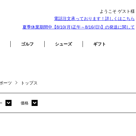
ようこそ ゲスト様
電話注文承っております！詳しくは
こちら
夏季休業期間中【8/10(月)正午～8/16(日)】の発送に関して
ゴルフ
シューズ
ギフト
ポーツ
トップス
ー
価格
ホワイト
～ 10,000円
オレンジ
10,001円 ～ 20,000円