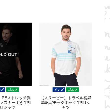
OLD OUT
ンズ
ゴルフ
メンズ
ゴルフ
K】PEストレッチ異
【スヌーピー】トラベル柄昇
ァスナー明き半袖
華転写モックネック半袖Tシ
ロシャツ
ャツ