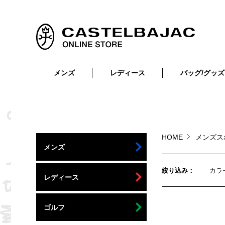
メンズ
レディース
バッグ/グッズ
小物
トップス
ショルダーバッグ
メンズウェア
トップス
ボトムス
ボディ・ウエストバッグ
レディースウェア
ボトムス
小物
セカンド・クラッチバッグ
ゴルフアイテム
HOME
メンズス
メンズ
バッグ
バッグ
ビジネス・トートバッグ
リュック・ボストン・キャリー
絞り込み
カラ
レディース
財布・小物
ベルト
ゴルフ
靴