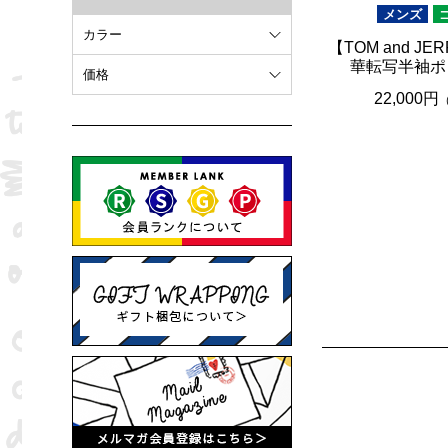
メンズ
カラー
【TOM and J
華転写半袖ポ
ホワイト
価格
22,000円
オレンジ
～ 10,000円
ブラウン
10,001円 ～ 20,000円
ピンク
20,001円 ～
ブラック
ブルー
レッド
グリーン
イエロー
グレー
パープル
ベージュ