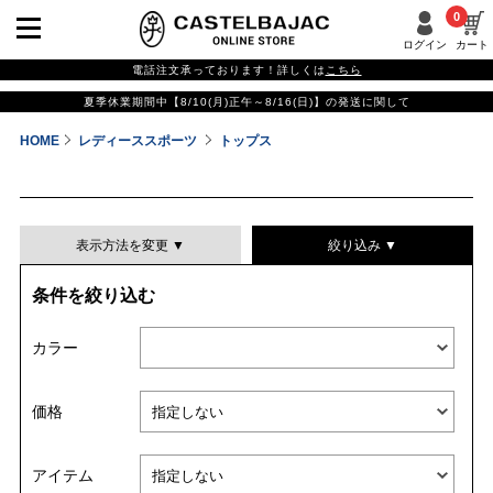
0
ログイン
カート
電話注文承っております！詳しくは
こちら
夏季休業期間中【8/10(月)正午～8/16(日)】の発送に関して
HOME
レディーススポーツ
トップス
表示方法を変更 ▼
絞り込み ▼
条件を絞り込む
表示件数
カラー
表示順
価格
並び替える
アイテム