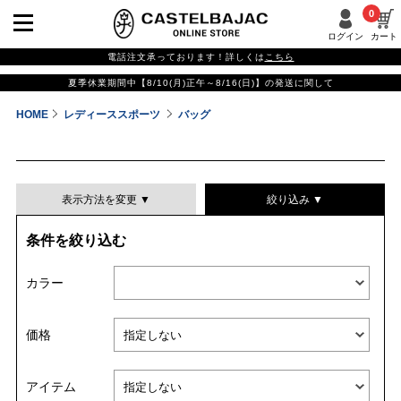
0
ログイン
カート
電話注文承っております！詳しくは
こちら
夏季休業期間中【8/10(月)正午～8/16(日)】の発送に関して
HOME
レディーススポーツ
バッグ
表示方法を変更 ▼
絞り込み ▼
条件を絞り込む
表示件数
カラー
表示順
価格
並び替える
アイテム