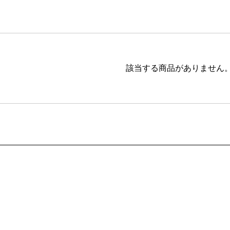
ブラウン
20,001円 ～
ピンク
ブラック
ブルー
該当する商品がありません
レッド
グリーン
イエロー
グレー
パープル
ベージュ