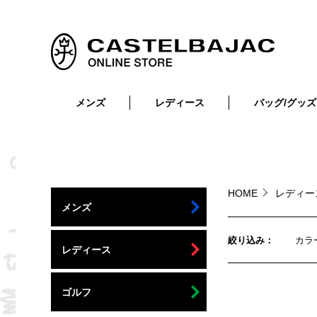
メンズ
レディース
バッグ/グッズ
小物
トップス
ショルダーバッグ
メンズウェア
トップス
ボトムス
ボディ・ウエストバッグ
レディースウェア
ボトムス
小物
セカンド・クラッチバッグ
ゴルフアイテム
HOME
レディー
メンズ
バッグ
バッグ
ビジネス・トートバッグ
リュック・ボストン・キャリー
絞り込み
カラ
レディース
財布・小物
ベルト
ゴルフ
靴