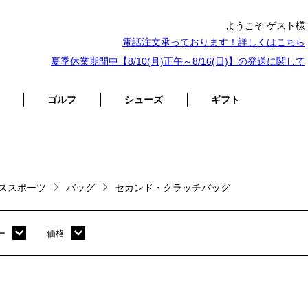
ようこそ ゲスト様
電話注文承っております！詳しくは
こちら
夏季休業期間中【8/10(月)正午～8/16(日)】の発送に関して
ゴルフ
シューズ
ギフト
ススポーツ
バッグ
セカンド・クラッチバッグ
ー
価格
ホワイト
～ 10,000円
オレンジ
10,001円 ～ 20,000円